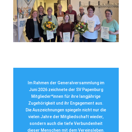
Im Rahmen der Generalversammlung im
Juni 2026 zeichnete der SV Papenburg
Mitglieder*innen für ihre langjährige
Zugehörigkeit und ihr Engagement aus.
Die Auszeichnungen spiegeln nicht nur die
vielen Jahre der Mitgliedschaft wieder,
sondern auch die tiefe Verbundenheit
dieser Menschen mit dem Vereinsleben.