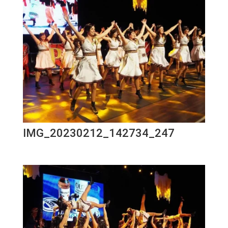
IMG_20230212_142734_247