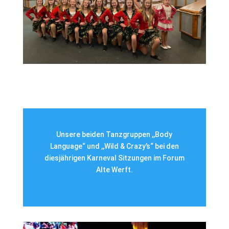
Unsere beiden Tanzgruppen ,,Body
Language“ und ,,Wild & Crazy’s“ bei den
diesjährigen Karneval Sitzungen im Forum
Alte Werft.